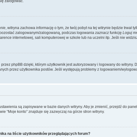
się zalogować.
nie
, witryna zachowa informację o tym, że twój pobyt na tej witrynie będzie trwał t
y pozostać zalogowanym/zalogowaną, podczas logowania zaznacz funkcję
Loguj m
ence internetowej, sali komputerowej w szkole lub na uczelni itp. Jeśli nie widzisz t
przez phpBB dzięki, którym użytkownik jest autoryzowany i logowany do witryny. D
zytanych przez użytkownika postów. Jeśli występują problemy z logowaniem/wylogo
 ustawienia są zapisywane w bazie danych witryny. Aby je zmienić, przejdź do p
ie “Moje konto” znajduje się zazwyczaj na górze stron witryny.
ika na liście użytkowników przeglądających forum?