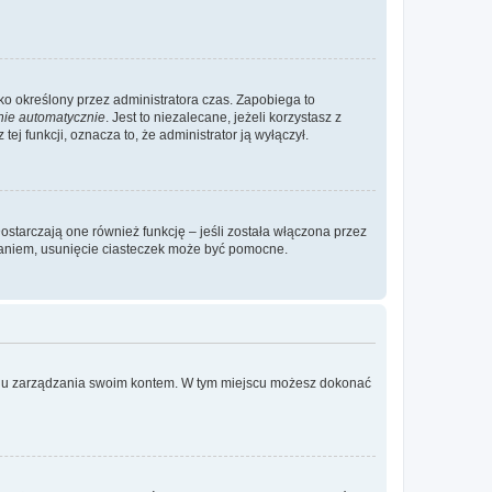
ylko określony przez administratora czas. Zapobiega to
nie automatycznie
. Jest to niezalecane, jeżeli korzystasz z
ej funkcji, oznacza to, że administrator ją wyłączył.
ostarczają one również funkcję – jeśli została włączona przez
waniem, usunięcie ciasteczek może być pomocne.
anelu zarządzania swoim kontem. W tym miejscu możesz dokonać