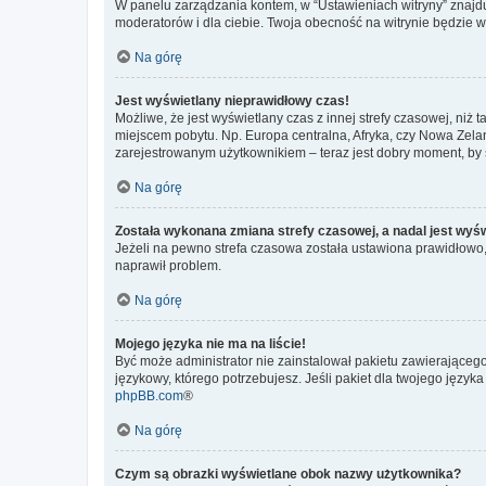
W panelu zarządzania kontem, w “Ustawieniach witryny” znajdu
moderatorów i dla ciebie. Twoja obecność na witrynie będzie 
Na górę
Jest wyświetlany nieprawidłowy czas!
Możliwe, że jest wyświetlany czas z innej strefy czasowej, niż 
miejscem pobytu. Np. Europa centralna, Afryka, czy Nowa Zelan
zarejestrowanym użytkownikiem – teraz jest dobry moment, by 
Na górę
Została wykonana zmiana strefy czasowej, a nadal jest wyś
Jeżeli na pewno strefa czasowa została ustawiona prawidłowo, 
naprawił problem.
Na górę
Mojego języka nie ma na liście!
Być może administrator nie zainstalował pakietu zawierającego
językowy, którego potrzebujesz. Jeśli pakiet dla twojego język
phpBB.com
®
Na górę
Czym są obrazki wyświetlane obok nazwy użytkownika?