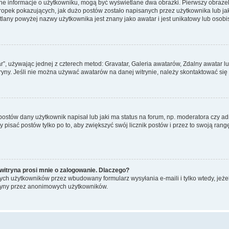
ane informacje o użytkowniku, mogą być wyświetlane dwa obrazki. Pierwszy obrazek
pek pokazujących, jak dużo postów zostało napisanych przez użytkownika lub jaki j
lany powyżej nazwy użytkownika jest znany jako awatar i jest unikatowy lub osobi
ar”, używając jednej z czterech metod: Gravatar, Galeria awatarów, Zdalny awatar 
ryny. Jeśli nie można używać awatarów na danej witrynie, należy skontaktować się 
stów dany użytkownik napisał lub jaki ma status na forum, np. moderatora czy a
y pisać postów tylko po to, aby zwiększyć swój licznik postów i przez to swoją rangę
witryna prosi mnie o zalogowanie. Dlaczego?
ch użytkowników przez wbudowany formularz wysyłania e-maili i tylko wtedy, jeżeli
ryny przez anonimowych użytkowników.