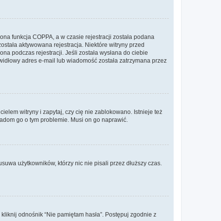
ona funkcja COPPA, a w czasie rejestracji została podana
została aktywowana rejestracja. Niektóre witryny przed
na podczas rejestracji. Jeśli została wysłana do ciebie
rawidłowy adres e-mail lub wiadomość została zatrzymana przez
lem witryny i zapytaj, czy cię nie zablokowano. Istnieje też
wiadom go o tym problemie. Musi on go naprawić.
suwa użytkowników, którzy nic nie pisali przez dłuższy czas.
liknij odnośnik “Nie pamiętam hasła”. Postępuj zgodnie z