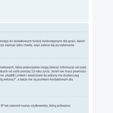
 dostęp do dodatkowych funkcji niedostępnych dla gości, takich
a zajmuje tylko chwilę, więc zaleca się jej wykonanie.
ernetowych, które potencjalnie mogą zbierać informacje od osób
tnych od osób poniżej 13 roku życia. Jeżeli nie masz pewności
e. phpBB Limited i właściciele tej witryny nie dostarczają
ą witryną?”, a także nie są punktem kontaktowym dla
s IP lub zabronił nazwy użytkownika, którą próbujesz