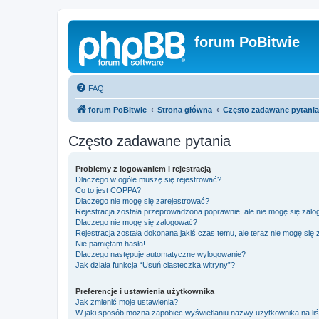
forum PoBitwie
FAQ
forum PoBitwie
Strona główna
Często zadawane pytania
Często zadawane pytania
Problemy z logowaniem i rejestracją
Dlaczego w ogóle muszę się rejestrować?
Co to jest COPPA?
Dlaczego nie mogę się zarejestrować?
Rejestracja została przeprowadzona poprawnie, ale nie mogę się zal
Dlaczego nie mogę się zalogować?
Rejestracja została dokonana jakiś czas temu, ale teraz nie mogę się
Nie pamiętam hasła!
Dlaczego następuje automatyczne wylogowanie?
Jak działa funkcja “Usuń ciasteczka witryny”?
Preferencje i ustawienia użytkownika
Jak zmienić moje ustawienia?
W jaki sposób można zapobiec wyświetlaniu nazwy użytkownika na li