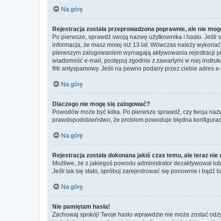
Na górę
Rejestracja została przeprowadzona poprawnie, ale nie mog
Po pierwsze, sprawdź swoją nazwę użytkownika i hasło. Jeśli 
informacja, że masz mniej niż 13 lat. Wówczas należy wykonać i
pierwszym zalogowaniem wymagają aktywowania rejestracji przez
wiadomość e-mail, postępuj zgodnie z zawartymi w niej instru
filtr antyspamowy. Jeśli na pewno podany przez ciebie adres e-
Na górę
Dlaczego nie mogę się zalogować?
Powodów może być kilka. Po pierwsze sprawdź, czy twoja nazwa u
prawdopodobieństwo, że problem powoduje błędna konfiguracja w
Na górę
Rejestracja została dokonana jakiś czas temu, ale teraz ni
Możliwe, że z jakiegoś powodu administrator dezaktywował lub u
Jeśli tak się stało, spróbuj zarejestrować się ponownie i bą
Na górę
Nie pamiętam hasła!
Zachowaj spokój! Twoje hasło wprawdzie nie może zostać odzys