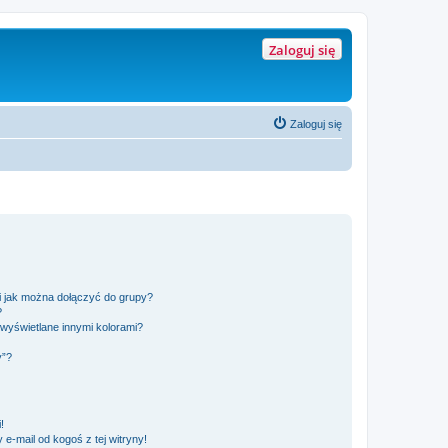
Zaloguj się
Zaloguj się
 i jak można dołączyć do grupy?
?
wyświetlane innymi kolorami?
y”?
!
e-mail od kogoś z tej witryny!