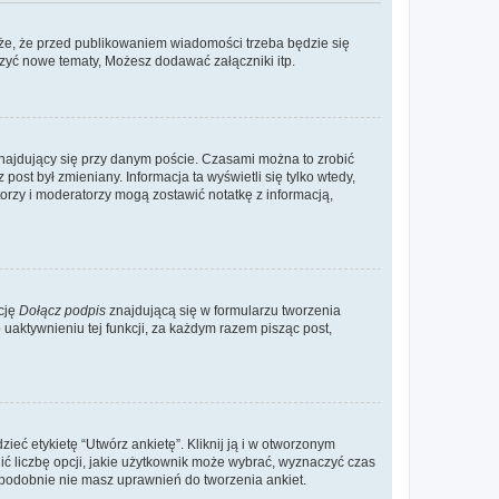
że, że przed publikowaniem wiadomości trzeba będzie się
rzyć nowe tematy, Możesz dodawać załączniki itp.
najdujący się przy danym poście. Czasami można to zrobić
 post był zmieniany. Informacja ta wyświetli się tylko wtedy,
atorzy i moderatorzy mogą zostawić notatkę z informacją,
cję
Dołącz podpis
znajdującą się w formularzu tworzenia
aktywnieniu tej funkcji, za każdym razem pisząc post,
eć etykietę “Utwórz ankietę”. Kliknij ją i w otworzonym
ić liczbę opcji, jakie użytkownik może wybrać, wyznaczyć czas
dopodobnie nie masz uprawnień do tworzenia ankiet.