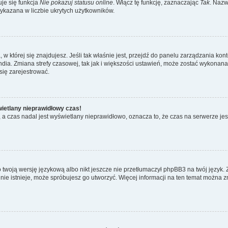
je się funkcja
Nie pokazuj statusu online
. Włącz tę funkcję, zaznaczając
Tak
. Nazw
wykazana w liczbie ukrytych użytkowników.
ta, w której się znajdujesz. Jeśli tak właśnie jest, przejdź do panelu zarządzania k
dia. Zmiana strefy czasowej, tak jak i większości ustawień, może zostać wykonana 
się zarejestrować.
wietlany nieprawidłowy czas!
a czas nadal jest wyświetlany nieprawidłowo, oznacza to, że czas na serwerze jes
 twoją wersję językową albo nikt jeszcze nie przetłumaczył phpBB3 na twój język. 
a nie istnieje, może spróbujesz go utworzyć. Więcej informacji na ten temat można 