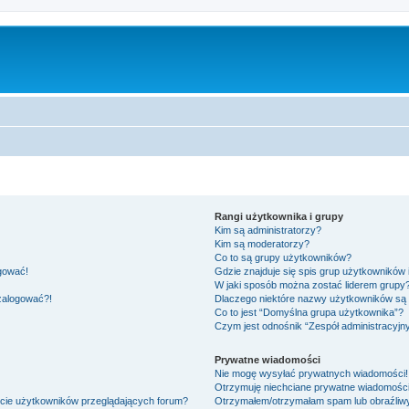
Rangi użytkownika i grupy
Kim są administratorzy?
Kim są moderatorzy?
Co to są grupy użytkowników?
ogować!
Gdzie znajduje się spis grup użytkowników
W jaki sposób można zostać liderem grupy
 zalogować?!
Dlaczego niektóre nazwy użytkowników są 
Co to jest “Domyślna grupa użytkownika”?
Czym jest odnośnik “Zespół administracyjn
Prywatne wiadomości
Nie mogę wysyłać prywatnych wiadomości!
Otrzymuję niechciane prywatne wiadomości
ście użytkowników przeglądających forum?
Otrzymałem/otrzymałam spam lub obraźliwy 