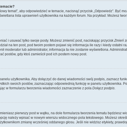
 temacie?
„Nowy temat”, aby odpowiedzieć w temacie, nacisnąć przycisk „Odpowiedz”. Być mo
wyświetlana lista uprawnień użytkownika na każdym forum. Na przykład: Możesz two
niać i usuwać tylko swoje posty. Możesz zmienić post, naciskając przycisk
Zmień
z
iał na ten post, pod twoim postem pojawi się informacja ile razy i kiedy ostatni raz
ienił moderator lub administrator, informacja ta nie zostanie wyświetlona. Administr
ać postów, gdy ktoś zamieścił pod ich postem nowy post.
panelu użytkownika. Aby dołączyć do danej wiadomości swój podpis, zaznacz funk
kich swoich postów, zaznaczając odpowiednią funkcję w panelu użytkownika. Po u
ąc w formularzu tworzenia wiadomości zaznaczenie z pola
Dołącz podpis
.
mieniasz pierwszy post w wątku, na dole formularza tworzenia tematu będziesz widzi
dą opcję należy wpisać w nowym wierszu widocznego pola tekstowego. Możesz określ
 użytkownikom zmianę wcześniej oddanego głosu. Jeśli nie widzisz etykiety, praw