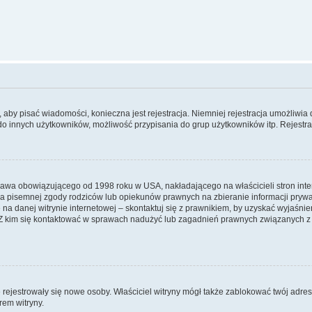
y, aby pisać wiadomości, konieczna jest rejestracja. Niemniej rejestracja umożliwia
do innych użytkowników, możliwość przypisania do grup użytkowników itp. Rejestracj
prawa obowiązującego od 1998 roku w USA, nakładającego na właścicieli stron int
ia pisemnej zgody rodziców lub opiekunów prawnych na zbieranie informacji prywa
na danej witrynie internetowej – skontaktuj się z prawnikiem, by uzyskać wyjaśnieni
 kim się kontaktować w sprawach nadużyć lub zagadnień prawnych związanych z t
ie rejestrowały się nowe osoby. Właściciel witryny mógł także zablokować twój adre
rem witryny.