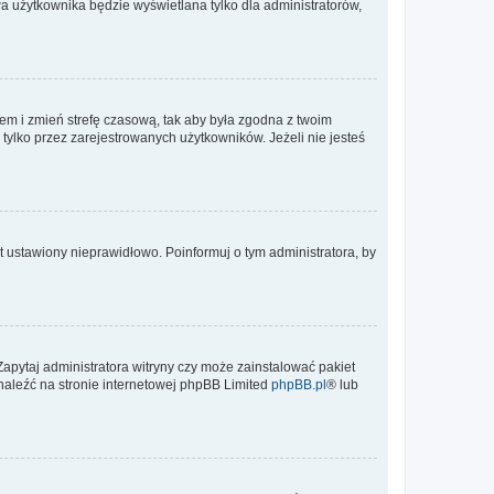
a użytkownika będzie wyświetlana tylko dla administratorów,
ontem i zmień strefę czasową, tak aby była zgodna z twoim
tylko przez zarejestrowanych użytkowników. Jeżeli nie jesteś
t ustawiony nieprawidłowo. Poinformuj o tym administratora, by
Zapytaj administratora witryny czy może zainstalować pakiet
znaleźć na stronie internetowej phpBB Limited
phpBB.pl
® lub