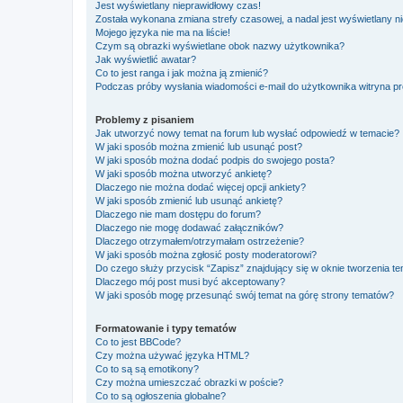
Jest wyświetlany nieprawidłowy czas!
Została wykonana zmiana strefy czasowej, a nadal jest wyświetlany n
Mojego języka nie ma na liście!
Czym są obrazki wyświetlane obok nazwy użytkownika?
Jak wyświetlić awatar?
Co to jest ranga i jak można ją zmienić?
Podczas próby wysłania wiadomości e-mail do użytkownika witryna pr
Problemy z pisaniem
Jak utworzyć nowy temat na forum lub wysłać odpowiedź w temacie?
W jaki sposób można zmienić lub usunąć post?
W jaki sposób można dodać podpis do swojego posta?
W jaki sposób można utworzyć ankietę?
Dlaczego nie można dodać więcej opcji ankiety?
W jaki sposób zmienić lub usunąć ankietę?
Dlaczego nie mam dostępu do forum?
Dlaczego nie mogę dodawać załączników?
Dlaczego otrzymałem/otrzymałam ostrzeżenie?
W jaki sposób można zgłosić posty moderatorowi?
Do czego służy przycisk “Zapisz” znajdujący się w oknie tworzenia t
Dlaczego mój post musi być akceptowany?
W jaki sposób mogę przesunąć swój temat na górę strony tematów?
Formatowanie i typy tematów
Co to jest BBCode?
Czy można używać języka HTML?
Co to są są emotikony?
Czy można umieszczać obrazki w poście?
Co to są ogłoszenia globalne?