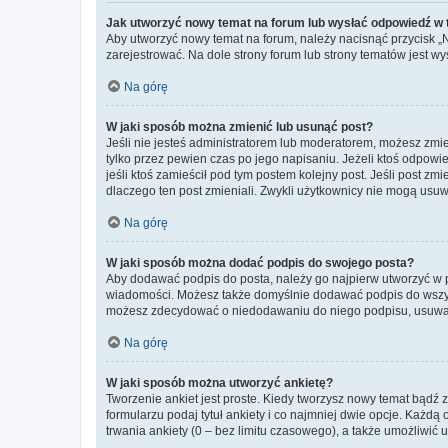
Jak utworzyć nowy temat na forum lub wysłać odpowiedź w
Aby utworzyć nowy temat na forum, należy nacisnąć przycisk 
zarejestrować. Na dole strony forum lub strony tematów jest 
Na górę
W jaki sposób można zmienić lub usunąć post?
Jeśli nie jesteś administratorem lub moderatorem, możesz zmie
tylko przez pewien czas po jego napisaniu. Jeżeli ktoś odpowiedz
jeśli ktoś zamieścił pod tym postem kolejny post. Jeśli post zm
dlaczego ten post zmieniali. Zwykli użytkownicy nie mogą usuw
Na górę
W jaki sposób można dodać podpis do swojego posta?
Aby dodawać podpis do posta, należy go najpierw utworzyć w 
wiadomości. Możesz także domyślnie dodawać podpis do wszyst
możesz zdecydować o niedodawaniu do niego podpisu, usuwaj
Na górę
W jaki sposób można utworzyć ankietę?
Tworzenie ankiet jest proste. Kiedy tworzysz nowy temat bądź z
formularzu podaj tytuł ankiety i co najmniej dwie opcje. Każ
trwania ankiety (0 – bez limitu czasowego), a także umożliwić