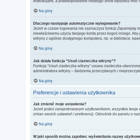
instrukcjami, a prawdopodobnie niedługo znów będziesz móc 
Na górę
Dlaczego następuje automatyczne wylogowanie?
Jeżeli w czasie logowania nie zaznaczysz funkcji
Zapamiętaj m
niewłaściwemu użyciu twojego konta przez kogoś innego. Ab
witryny z ogólnie dostępnego komputera, np. w bibliotece, kawiar
Na górę
Jak działa funkcja “Usuń ciasteczka witryny”?
Funkcja “Usuń ciasteczka witryny” usuwa ciasteczka utworzone 
administratora witryny – śledzenia przeczytanych i nieprzec
Na górę
Preferencje i ustawienia użytkownika
Jak zmienić moje ustawienia?
Jeżeli jesteś zarejestrowanym użytkownikiem, wszystkie twoje
zmian swoich ustawień i preferencji. Odnośnik do panelu o nazw
Na górę
W jaki sposób można zapobiec wyświetlaniu nazwy użytkown