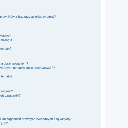
owników z listy przyjaciół lub wrogów?
yników?
stronę?!
 tematy?
ki a obserwowaniem?
ybranych tematów lub je obserwować??
, tematu?
 witrynie?
je załączniki?
 lub zagadnień prawnych związanych z tą witryną?
tryny?