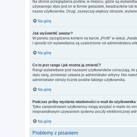
Na stronie przeglądania postów, w miejscu, gdzie są wyświetl
używanego stylu jest on w formie gwiazdek, kwadracików lub kro
nazwy użytkownika. Drugi, zazwyczaj większy obrazek, wyświet
Na górę
Jak wyświetlić awatar?
W panelu zarządzania kontem na karcie „Profil” w sekcji „Awat
i sposób ich wyświetlania są uzależnione od administratora wit
Na górę
Co to jest ranga i jak można ją zmienić?
Rangi wyświetlane pod nazwami użytkowników oznaczają, ile po
stylu rang, ponieważ ustawia je administrator witryny. Nie należ
administrator obniży licznik postów takiego użytkownika.
Na górę
Podczas próby wysłania wiadomości e-mail do użytkownika 
Tylko zarejestrowani użytkownicy mogą wysyłać e-maile do inny
nieprawidłowym używaniem systemu poczty elektronicznej wit
Na górę
Problemy z pisaniem