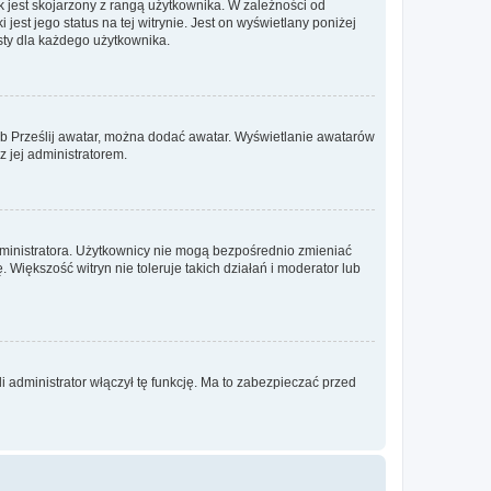
 jest skojarzony z rangą użytkownika. W zależności od
est jego status na tej witrynie. Jest on wyświetlany poniżej
sty dla każdego użytkownika.
lub Prześlij awatar, można dodać awatar. Wyświetlanie awatarów
z jej administratorem.
dministratora. Użytkownicy nie mogą bezpośrednio zmieniać
. Większość witryn nie toleruje takich działań i moderator lub
 administrator włączył tę funkcję. Ma to zabezpieczać przed