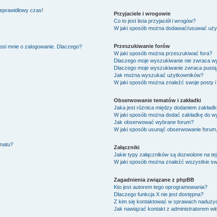
ieprawidłowy czas!
Przyjaciele i wrogowie
Co to jest lista przyjaciół i wrogów?
W jaki sposób można dodawać/usuwać użytk
Przeszukiwanie forów
osi mnie o zalogowanie. Dlaczego?
W jaki sposób można przeszukiwać fora?
Dlaczego moje wyszukiwanie nie zwraca w
Dlaczego moje wyszukiwanie zwraca pustą 
Jak można wyszukać użytkowników?
W jaki sposób można znaleźć swoje posty i
Obserwowanie tematów i zakładki
Jaka jest różnica między dodaniem zakład
W jaki sposób można dodać zakładkę do w
Jak obserwować wybrane forum?
W jaki sposób usunąć obserwowanie forum
ematu?
Załączniki
Jakie typy załączników są dozwolone na tej
W jaki sposób można znaleźć wszystkie swo
Zagadnienia związane z phpBB
Kto jest autorem tego oprogramowania?
Dlaczego funkcja X nie jest dostępna?
Z kim się kontaktować w sprawach nadużyć
Jak nawiązać kontakt z administratorem wi