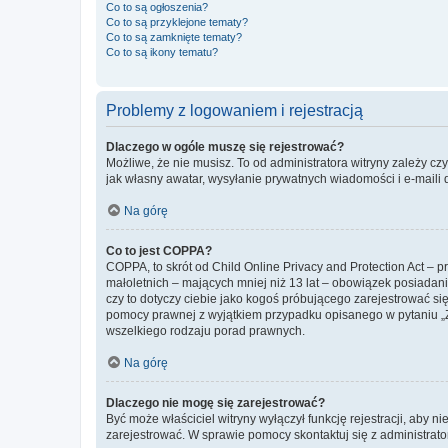
Co to są ogłoszenia?
Co to są przyklejone tematy?
Co to są zamknięte tematy?
Co to są ikony tematu?
Problemy z logowaniem i rejestracją
Dlaczego w ogóle muszę się rejestrować?
Możliwe, że nie musisz. To od administratora witryny zależy cz
jak własny awatar, wysyłanie prywatnych wiadomości i e-maili 
Na górę
Co to jest COPPA?
COPPA, to skrót od Child Online Privacy and Protection Act – 
małoletnich – mających mniej niż 13 lat – obowiązek posiadan
czy to dotyczy ciebie jako kogoś próbującego zarejestrować się 
pomocy prawnej z wyjątkiem przypadku opisanego w pytaniu „Z
wszelkiego rodzaju porad prawnych.
Na górę
Dlaczego nie mogę się zarejestrować?
Być może właściciel witryny wyłączył funkcję rejestracji, aby n
zarejestrować. W sprawie pomocy skontaktuj się z administrato