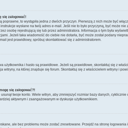
ę się zalogować!
są poprawne, to wystąpiła jedna z dwóch przyczyn. Pierwszą z nich może być włącz
nstrukcje wysłane na twój adres e-mail. Jeśli nie to było przyczyną, być może nie 
 osobę rejestrującą się lub przez administratora. Informacja o tym była wyświetlo
kcjami. Jeżeli taka wiadomość do ciebie nie dotarła, być może został podany niep
mail jest prawidłowy, spróbuj skontaktować się z administratorem.
żytkownika i hasło są prawidłowe. Jeżeli są prawidłowe, skontaktuj się z właścicie
itryny, na której znajduje się forum. Skontaktuj się z właścicielem witryny i po
e mogę się zalogować?!
sunął twoje konto. Wiele witryn, aby zmniejszyć rozmiar bazy danych, cyklicznie u
dź bardziej aktywnym i zaangażowanym w dyskusje użytkownikiem.
kane, ale bez problemu może zostać zresetowane. Przejdź na stronę logowania i k