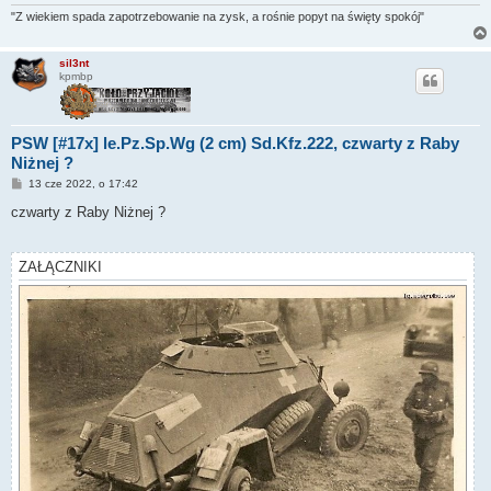
"Z wiekiem spada zapotrzebowanie na zysk, a rośnie popyt na święty spokój"
sil3nt
kpmbp
PSW [#17x] le.Pz.Sp.Wg (2 cm) Sd.Kfz.222, czwarty z Raby
Niżnej ?
P
13 cze 2022, o 17:42
o
s
czwarty z Raby Niżnej ?
t
ZAŁĄCZNIKI