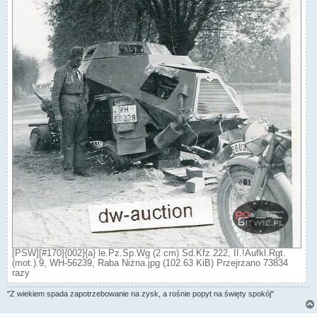
[PSW][#170]{002}{a} le.Pz.Sp.Wg (2 cm) Sd.Kfz.222, II.!Aufkl.Rgt.
(mot.).9, WH-56239, Raba Niżna.jpg (102.63 KiB) Przejrzano 73834
razy
"Z wiekiem spada zapotrzebowanie na zysk, a rośnie popyt na święty spokój"