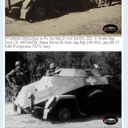
[PSW][#170]{012}{a} le.Pz.Sp.Wg (2 cm) Sd.Kfz.222, II.!Aufkl.Rgt.
(mot.).9, WH-56239, Raba Niżna (A.Geb.Jäg.Rgt.138.001)..jpg (46.27
KiB) Przejrzano 73771 razy