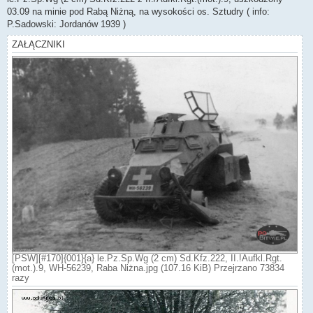
t
03.09 na minie pod Rabą Niżną, na wysokości os. Sztudry ( info:
P.Sadowski: Jordanów 1939 )
ZAŁĄCZNIKI
[PSW][#170]{001}{a} le.Pz.Sp.Wg (2 cm) Sd.Kfz.222, II.!Aufkl.Rgt.
(mot.).9, WH-56239, Raba Niżna.jpg (107.16 KiB) Przejrzano 73834
razy