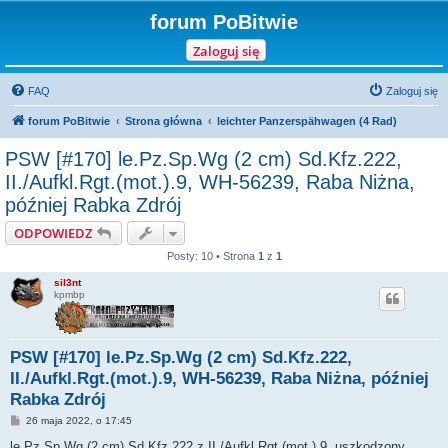
forum PoBitwie
Zaloguj się
FAQ
Zaloguj się
forum PoBitwie
Strona główna
leichter Panzerspähwagen (4 Rad)
PSW [#170] le.Pz.Sp.Wg (2 cm) Sd.Kfz.222,
II./Aufkl.Rgt.(mot.).9, WH-56239, Raba Niżna,
później Rabka Zdrój
ODPOWIEDZ
Posty: 10 • Strona
1
z
1
sil3nt
kpmbp
PSW [#170] le.Pz.Sp.Wg (2 cm) Sd.Kfz.222,
II./Aufkl.Rgt.(mot.).9, WH-56239, Raba Niżna, później
Rabka Zdrój
P
26 maja 2022, o 17:45
o
s
le.Pz.Sp.Wg (2 cm) Sd.Kfz.222 z II./Aufkl.Rgt.(mot.).9, uszkodzony