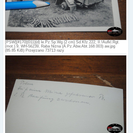
[PSW][#170]{011}{d} le.Pz.Sp.Wg (2 cm) Sd.Kfz.222, II.!Aufkl.Rgt.
(mot.).9, WH-56239, Raba Niżna (A.Pz.Abw.Abt.168.003) aw.jpg
(85.85 KiB) Przejrzano 73713 razy