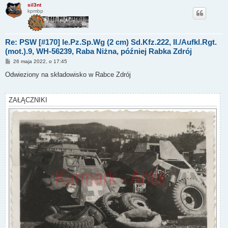
sil3nt
kpmbp
Re: PSW [#170] le.Pz.Sp.Wg (2 cm) Sd.Kfz.222, II./Aufkl.Rgt.
(mot.).9, WH-56239, Raba Niżna, później Rabka Zdrój
P
26 maja 2022, o 17:45
o
s
Odwieziony na składowisko w Rabce Zdrój
t
ZAŁĄCZNIKI