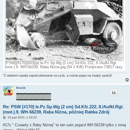
[PSW][#170]{003}{a} le.Pz.Sp.Wg (2 cm) Sd.Kfz.222, II.!Aufkl.Rgt.
(mot.).9, WH-56239, Raba Niżna.jpg (54.1 KiB) Przejrzano 73817 razy
"Z wiekiem spada zapotrzebowanie na zysk, a rośnie popyt na święty spokój"
Krecik
_
Re: PSW [#170] le.Pz.Sp.Wg (2 cm) Sd.Kfz.222, II./Aufkl.Rgt.
(mot.).9, WH-56239, Raba Niżna, później Rabka Zdrój
P
15 paź 2022, o 20:22
o
s
#17x " Czwarty z Raby Niżnej" to ten sam pojazd WH 56239 tylko z innej
t