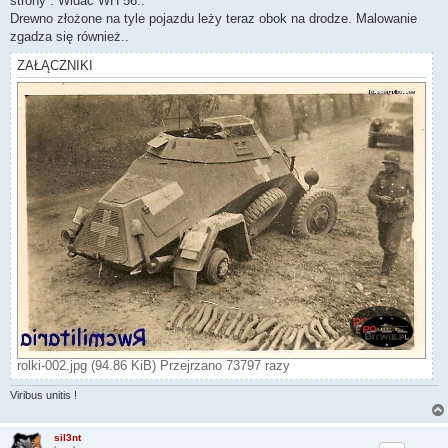
strony . Widać WH 56..
Drewno złożone na tyle pojazdu leży teraz obok na drodze. Malowanie
zgadza się również..
ZAŁĄCZNIKI
rolki-002.jpg (94.86 KiB) Przejrzano 73797 razy
Viribus unitis !
sil3nt