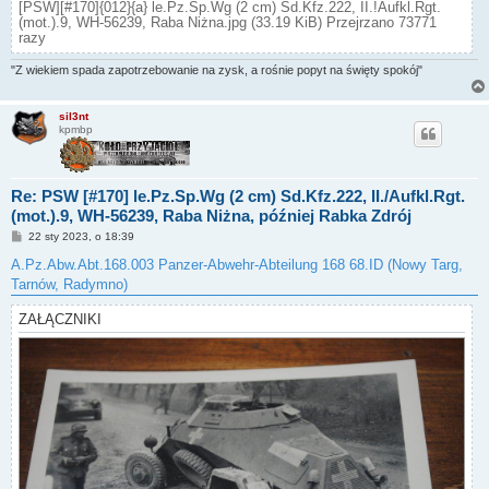
[PSW][#170]{012}{a} le.Pz.Sp.Wg (2 cm) Sd.Kfz.222, II.!Aufkl.Rgt.
(mot.).9, WH-56239, Raba Niżna.jpg (33.19 KiB) Przejrzano 73771
razy
"Z wiekiem spada zapotrzebowanie na zysk, a rośnie popyt na święty spokój"
sil3nt
kpmbp
Re: PSW [#170] le.Pz.Sp.Wg (2 cm) Sd.Kfz.222, II./Aufkl.Rgt.
(mot.).9, WH-56239, Raba Niżna, później Rabka Zdrój
P
22 sty 2023, o 18:39
o
s
A.Pz.Abw.Abt.168.003 Panzer-Abwehr-Abteilung 168 68.ID (Nowy Targ,
t
Tarnów, Radymno)
ZAŁĄCZNIKI