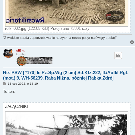
rolki-002.jpg (122.09 KiB) Przejrzano 73801 razy
"Z wiekiem spada zapotrzebowanie na zysk, a rośnie popyt na święty spokój"
sil3nt
kpmbp
Re: PSW [#170] le.Pz.Sp.Wg (2 cm) Sd.Kfz.222, II./Aufkl.Rgt.
(mot.).9, WH-56239, Raba Niżna, później Rabka Zdrój
P
13 cze 2022, o 18:19
o
s
To ten:
t
ZAŁĄCZNIKI