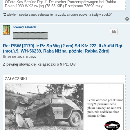
OFoto Kav.Schütz.Rgt 11 Deutscher Panzerspähwagen bei Rabka
Polen 1939 WK2 rw.jpg (78.53 KiB) Przejrzano 73690 razy
"Z wiekiem spada zapotrzebowanie na zysk, a rośnie popyt na święty spokój"
Krwawy Edward
_
Re: PSW [#170] le.Pz.Sp.Wg (2 cm) Sd.Kfz.222, II./Aufkl.Rgt.
(mot.).9, WH-56239, Raba Niżna, później Rabka Zdrój
P
30 cze 2024, o 08:27
o
s
Z pewnej słowackiej książeczki o 9 Pz. Div.
t
ZAŁĄCZNIKI