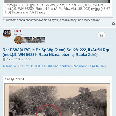
[PSW][#170]{011}{d} le.Pz.Sp.Wg (2 cm) Sd.Kfz.222, II.!Aufkl.Rgt.
(mot.).9, WH-56239, Raba Niżna (A.Pz.Abw.Abt.168.003) rw.jpg (46.67
KiB) Przejrzano 73713 razy
"Z wiekiem spada zapotrzebowanie na zysk, a rośnie popyt na święty spokój"
sil3nt
kpmbp
Re: PSW [#170] le.Pz.Sp.Wg (2 cm) Sd.Kfz.222, II./Aufkl.Rgt.
(mot.).9, WH-56239, Raba Niżna, później Rabka Zdrój
P
5 mar 2023, o 10:34
o
s
A.Kav.Schütz.Rgt.11.001 Kavallerie-Schützen-Regiment 11 (4.le.Div)
t
ZAŁĄCZNIKI