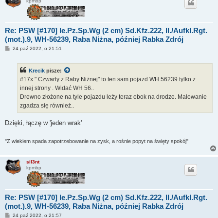
kpmbp
Re: PSW [#170] le.Pz.Sp.Wg (2 cm) Sd.Kfz.222, II./Aufkl.Rgt.
(mot.).9, WH-56239, Raba Niżna, później Rabka Zdrój
P
24 paź 2022, o 21:51
o
s
t
Krecik
pisze:
#17x " Czwarty z Raby Niżnej" to ten sam pojazd WH 56239 tylko z
innej strony . Widać WH 56..
Drewno złożone na tyle pojazdu leży teraz obok na drodze. Malowanie
zgadza się również..
Dzięki, łączę w 'jeden wrak'
"Z wiekiem spada zapotrzebowanie na zysk, a rośnie popyt na święty spokój"
sil3nt
kpmbp
Re: PSW [#170] le.Pz.Sp.Wg (2 cm) Sd.Kfz.222, II./Aufkl.Rgt.
(mot.).9, WH-56239, Raba Niżna, później Rabka Zdrój
P
24 paź 2022, o 21:57