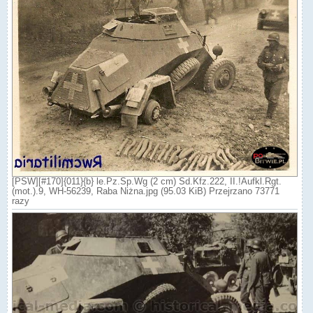
[PSW][#170]{011}{b} le.Pz.Sp.Wg (2 cm) Sd.Kfz.222, II.!Aufkl.Rgt.
(mot.).9, WH-56239, Raba Niżna.jpg (95.03 KiB) Przejrzano 73771
razy