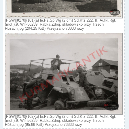
[PSW][#170]{101}{a} le.Pz.Sp.Wg (2 cm) Sd.Kfz.222, II.!Aufkl.Rgt.
(mot.).9, WH-56239, Rabka Zdrój, składowisko przy Trzech
Różach.jpg (204.25 KiB) Przejrzano 73833 razy
[PSW][#170]{102}{a} le.Pz.Sp.Wg (2 cm) Sd.Kfz.222, II.!Aufkl.Rgt.
(mot.).9, WH-56239, Rabka Zdrój, składowisko przy Trzech
Różach.jpg (95.89 KiB) Przejrzano 73833 razy