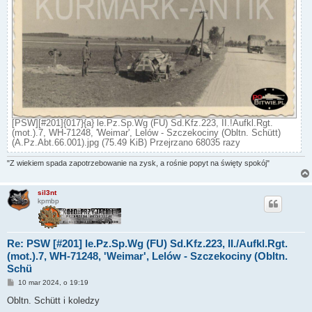
[PSW][#201]{017}{a} le.Pz.Sp.Wg (FU) Sd.Kfz.223, II.!Aufkl.Rgt.
(mot.).7, WH-71248, 'Weimar', Lelów - Szczekociny (Obltn. Schütt)
(A.Pz.Abt.66.001).jpg (75.49 KiB) Przejrzano 68035 razy
"Z wiekiem spada zapotrzebowanie na zysk, a rośnie popyt na święty spokój"
sil3nt
kpmbp
Re: PSW [#201] le.Pz.Sp.Wg (FU) Sd.Kfz.223, II./Aufkl.Rgt.
(mot.).7, WH-71248, 'Weimar', Lelów - Szczekociny (Obltn.
Schü
P
10 mar 2024, o 19:19
o
s
Obltn. Schütt i koledzy
t