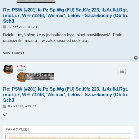
Re: PSW [#201] le.Pz.Sp.Wg (FU) Sd.Kfz.223, II./Aufkl.Rgt.
(mot.).7, WH-71248, 'Weimar', Lelów - Szczekociny (Obltn.
Schü
P
17 paź 2022, o 12:40
o
s
Dzięki , myślałem że w jednstkach była jakaś prawidłowość. Ptaki,
t
drapieżniki, miasta ...w zalezności od oddziału .
Viribus unitis !
sil3nt
kpmbp
Re: PSW [#201] le.Pz.Sp.Wg (FU) Sd.Kfz.223, II./Aufkl.Rgt.
(mot.).7, WH-71248, 'Weimar', Lelów - Szczekociny (Obltn.
Schü
P
8 sty 2023, o 22:07
o
s
///
t
ZAŁĄCZNIKI