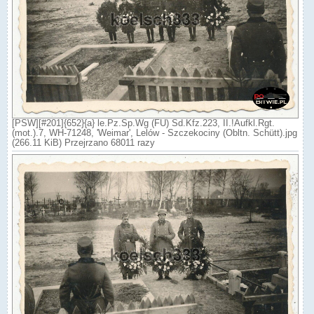
[PSW][#201]{652}{a} le.Pz.Sp.Wg (FU) Sd.Kfz.223, II.!Aufkl.Rgt.
(mot.).7, WH-71248, 'Weimar', Lelów - Szczekociny (Obltn. Schütt).jpg
(266.11 KiB) Przejrzano 68011 razy