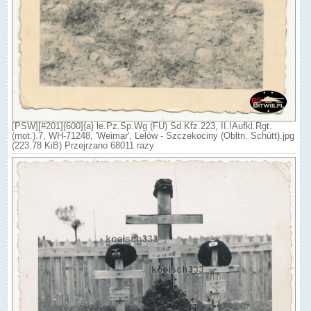
[PSW][#201]{600]{a} le.Pz.Sp.Wg (FU) Sd.Kfz.223, II.!Aufkl.Rgt.
(mot.).7, WH-71248, 'Weimar', Lelów - Szczekociny (Obltn. Schütt).jpg
(223.78 KiB) Przejrzano 68011 razy