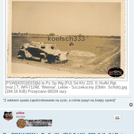
[PSW][#201]{015}{b} le.Pz.Sp.Wg (FU) Sd.Kfz.223, II.!Aufkl.Rgt.
(mot.).7, WH-71248, 'Weimar', Lelów - Szczekociny (Obltn. Schütt).jpg
(184.16 KiB) Przejrzano 68104 razy
"Z wiekiem spada zapotrzebowanie na zysk, a rośnie popyt na święty spokój"
sil3nt
kpmbp