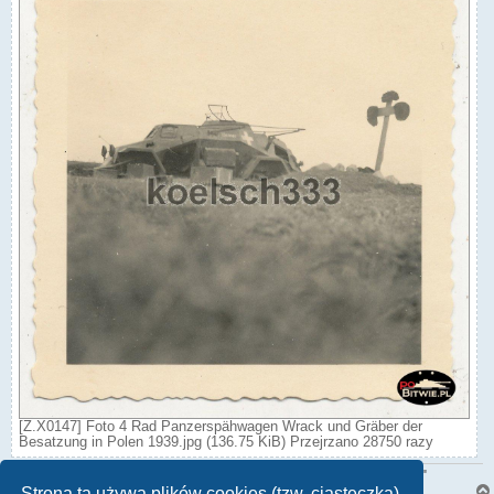
[Z.X0147] Foto 4 Rad Panzerspähwagen Wrack und Gräber der
Besatzung in Polen 1939.jpg (136.75 KiB) Przejrzano 28750 razy
"Z wiekiem spada zapotrzebowanie na zysk, a rośnie popyt na święty spokój"
Strona ta używa plików cookies (tzw. ciasteczka)