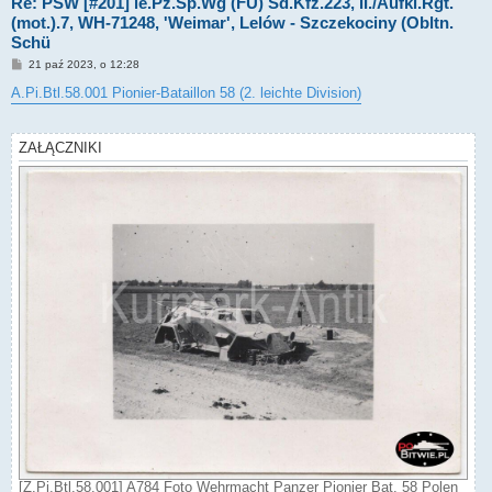
Re: PSW [#201] le.Pz.Sp.Wg (FU) Sd.Kfz.223, II./Aufkl.Rgt.
(mot.).7, WH-71248, 'Weimar', Lelów - Szczekociny (Obltn.
Schü
P
21 paź 2023, o 12:28
o
s
A.Pi.Btl.58.001 Pionier-Bataillon 58 (2. leichte Division)
t
ZAŁĄCZNIKI
[Z.Pi.Btl.58.001] A784 Foto Wehrmacht Panzer Pionier Bat. 58 Polen