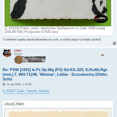
[Z.X0124] Polen, zerst. deutscher Spähpanzer in Żarki 1939 rw.jpg
(204.89 KiB) Przejrzano 67545 razy
"Z wiekiem spada zapotrzebowanie na zysk, a rośnie popyt na święty spokój"
sil3nt
kpmbp
Re: PSW [#201] le.Pz.Sp.Wg (FU) Sd.Kfz.223, II./Aufkl.Rgt.
(mot.).7, WH-71248, 'Weimar', Lelów - Szczekociny (Obltn.
Schü
P
11 sty 2026, o 15:51
o
s
A.X0147 Żarki, Tarnów, Rudnik
t
ZAŁĄCZNIKI