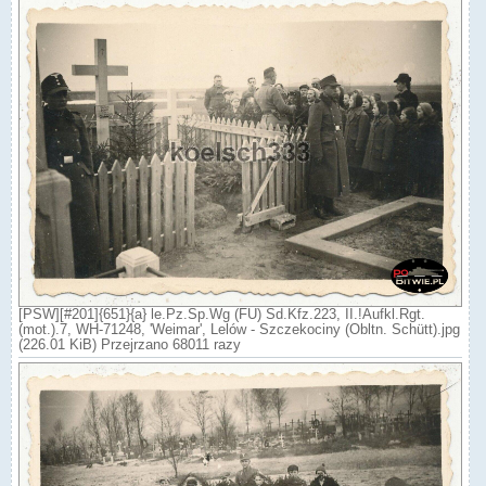
[PSW][#201]{651}{a} le.Pz.Sp.Wg (FU) Sd.Kfz.223, II.!Aufkl.Rgt.
(mot.).7, WH-71248, 'Weimar', Lelów - Szczekociny (Obltn. Schütt).jpg
(226.01 KiB) Przejrzano 68011 razy