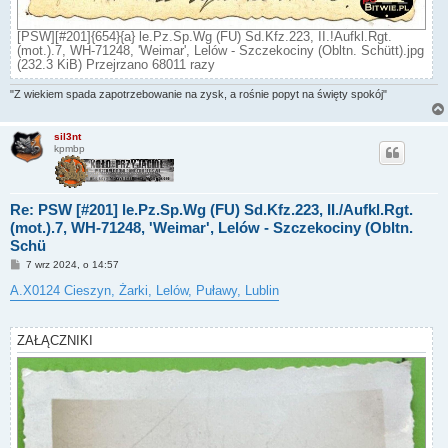
[PSW][#201]{654}{a} le.Pz.Sp.Wg (FU) Sd.Kfz.223, II.!Aufkl.Rgt.
(mot.).7, WH-71248, 'Weimar', Lelów - Szczekociny (Obltn. Schütt).jpg
(232.3 KiB) Przejrzano 68011 razy
"Z wiekiem spada zapotrzebowanie na zysk, a rośnie popyt na święty spokój"
sil3nt
kpmbp
Re: PSW [#201] le.Pz.Sp.Wg (FU) Sd.Kfz.223, II./Aufkl.Rgt.
(mot.).7, WH-71248, 'Weimar', Lelów - Szczekociny (Obltn.
Schü
P
7 wrz 2024, o 14:57
o
s
A.X0124 Cieszyn, Żarki, Lelów, Puławy, Lublin
t
ZAŁĄCZNIKI