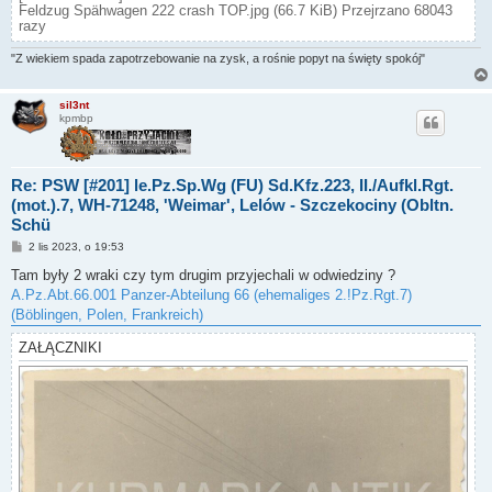
Feldzug Spähwagen 222 crash TOP.jpg (66.7 KiB) Przejrzano 68043
razy
"Z wiekiem spada zapotrzebowanie na zysk, a rośnie popyt na święty spokój"
sil3nt
kpmbp
Re: PSW [#201] le.Pz.Sp.Wg (FU) Sd.Kfz.223, II./Aufkl.Rgt.
(mot.).7, WH-71248, 'Weimar', Lelów - Szczekociny (Obltn.
Schü
P
2 lis 2023, o 19:53
o
s
Tam były 2 wraki czy tym drugim przyjechali w odwiedziny ?
t
A.Pz.Abt.66.001 Panzer-Abteilung 66 (ehemaliges 2.!Pz.Rgt.7)
(Böblingen, Polen, Frankreich)
ZAŁĄCZNIKI