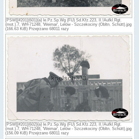
[PSW][#201]{601}{a} le.Pz.Sp.Wg (FU) Sd.Kfz.223, II.!Aufkl.Rgt.
(mot.).7, WH-71248, 'Weimar', Lelów - Szczekociny (Obltn. Schütt).jpg
(166.63 KiB) Przejrzano 68011 razy
[PSW][#201]{602}{a} le.Pz.Sp.Wg (FU) Sd.Kfz.223, II.!Aufkl.Rgt.
(mot.).7, WH-71248, 'Weimar', Lelów - Szczekociny (Obltn. Schütt).jpg
(156.09 KiB) Przejrzano 68011 razy