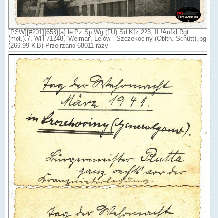
[PSW][#201]{653}{a} le.Pz.Sp.Wg (FU) Sd.Kfz.223, II.!Aufkl.Rgt.
(mot.).7, WH-71248, 'Weimar', Lelów - Szczekociny (Obltn. Schütt).jpg
(266.99 KiB) Przejrzano 68011 razy