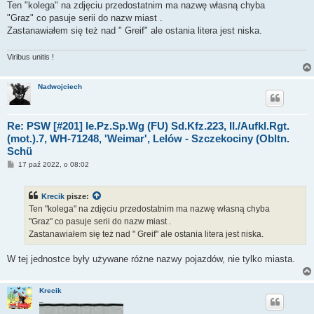
s
Ten "kolega" na zdjęciu przedostatnim ma nazwę własną chyba
t
"Graz" co pasuje serii do nazw miast .
Zastanawiałem się też nad " Greif" ale ostania litera jest niska.
Viribus unitis !
Nadwojciech
Re: PSW [#201] le.Pz.Sp.Wg (FU) Sd.Kfz.223, II./Aufkl.Rgt.
(mot.).7, WH-71248, 'Weimar', Lelów - Szczekociny (Obltn.
Schü
P
17 paź 2022, o 08:02
o
s
t
Krecik
pisze:
Ten "kolega" na zdjęciu przedostatnim ma nazwę własną chyba
"Graz" co pasuje serii do nazw miast .
Zastanawiałem się też nad " Greif" ale ostania litera jest niska.
W tej jednostce były używane różne nazwy pojazdów, nie tylko miasta.
Krecik
_