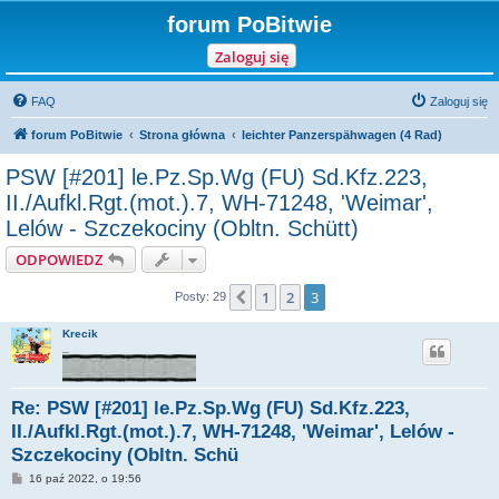
forum PoBitwie
Zaloguj się
FAQ
Zaloguj się
forum PoBitwie
Strona główna
leichter Panzerspähwagen (4 Rad)
PSW [#201] le.Pz.Sp.Wg (FU) Sd.Kfz.223,
II./Aufkl.Rgt.(mot.).7, WH-71248, 'Weimar',
Lelów - Szczekociny (Obltn. Schütt)
ODPOWIEDZ
1
2
3
Poprzednia
Posty: 29
Krecik
_
Re: PSW [#201] le.Pz.Sp.Wg (FU) Sd.Kfz.223,
II./Aufkl.Rgt.(mot.).7, WH-71248, 'Weimar', Lelów -
Szczekociny (Obltn. Schü
P
16 paź 2022, o 19:56
o