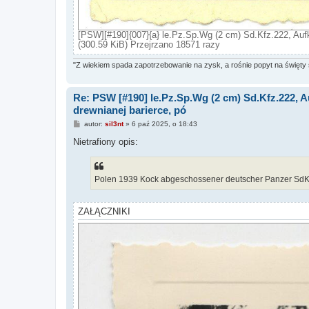
[PSW][#190]{007}{a} le.Pz.Sp.Wg (2 cm) Sd.Kfz.222, Aufk
(300.59 KiB) Przejrzano 18571 razy
"Z wiekiem spada zapotrzebowanie na zysk, a rośnie popyt na święty 
Re: PSW [#190] le.Pz.Sp.Wg (2 cm) Sd.Kfz.222, A
drewnianej barierce, pó
P
autor:
sil3nt
»
6 paź 2025, o 18:43
o
s
Nietrafiony opis:
t
Polen 1939 Kock abgeschossener deutscher Panzer SdK
ZAŁĄCZNIKI