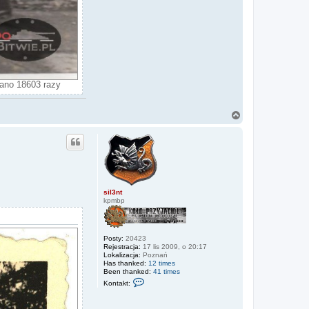
zano 18603 razy
N
a
g
ó
r
ę
sil3nt
kpmbp
Posty:
20423
Rejestracja:
17 lis 2009, o 20:17
Lokalizacja:
Poznań
Has thanked:
12 times
Been thanked:
41 times
S
Kontakt:
k
o
n