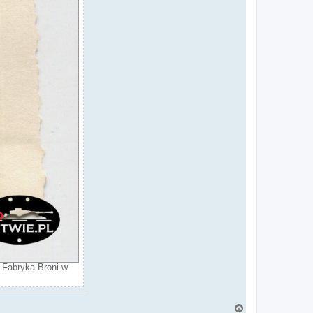
j Fabryka Broni w
N