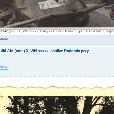
l.Abt.(mot.).X, WH-xxxxx, Fabryka Broni w Radomiu.jpg (111.84 KiB) Przejr
spokój"
ufkl.Abt.(mot.).X, WH-xxxxx, okolice Radomia przy
ent 49