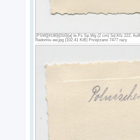
[PSW][#190]{010}{a} le.Pz.Sp.Wg (2 cm) Sd.Kfz.222, Aufk
Radomiu aw.jpg (102.41 KiB) Przejrzano 7477 razy