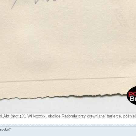
l.Abt.(mot.).X, WH-xxxxx, okolice Radomia przy drewnianej barierce, późnie
spokój"