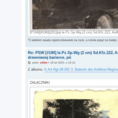
[PSW][#190]{201}{a} le.Pz.Sp.Wg (2 cm) Sd.Kfz.222, Aufk
"Z wiekiem spada zapotrzebowanie na zysk, a rośnie popyt na święty 
Re: PSW [#190] le.Pz.Sp.Wg (2 cm) Sd.Kfz.222, A
drewnianej barierce, pó
P
autor:
sil3nt
»
18 lut 2023, o 10:12
o
s
Z albumu:
A.Art.Rgt.49.002 3. Batterie des Artillerie-Regim
t
ZAŁĄCZNIKI