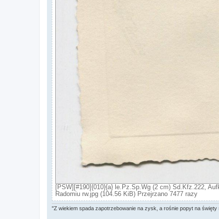
[PSW][#190]{010}{a} le.Pz.Sp.Wg (2 cm) Sd.Kfz.222, Aufk
Radomiu rw.jpg (104.56 KiB) Przejrzano 7477 razy
"Z wiekiem spada zapotrzebowanie na zysk, a rośnie popyt na święty 