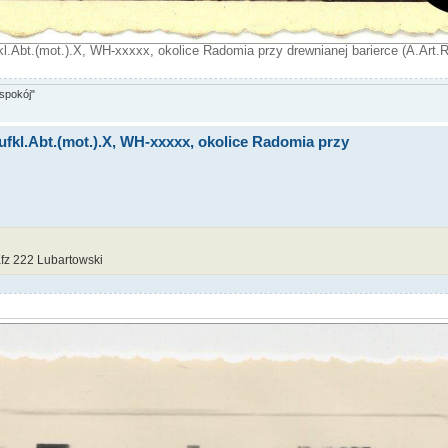
l.Abt.(mot.).X, WH-xxxxx, okolice Radomia przy drewnianej barierce (A.Art.R
spokój"
ufkl.Abt.(mot.).X, WH-xxxxx, okolice Radomia przy
fz 222 Lubartowski