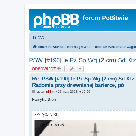
forum PoBitwie
FAQ
forum PoBitwie
Strona główna
leichter Panzerspähwagen
PSW [#190] le.Pz.Sp.Wg (2 cm) Sd.Kfz.
ODPOWIEDZ
Re: PSW [#190] le.Pz.Sp.Wg (2 cm) Sd.Kfz.
Radomia przy drewnianej barierce, pó
P
autor:
sil3nt
»
27 maja 2022, o 15:59
o
s
Fabryka Broni
t
ZAŁĄCZNIKI