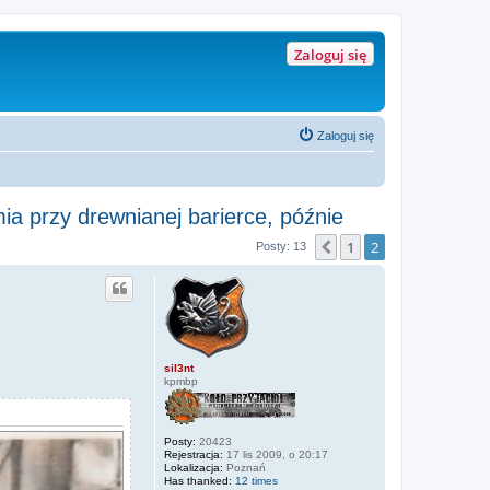
Zaloguj się
Zaloguj się
a przy drewnianej barierce, późnie
1
2
Poprzednia
Posty: 13
sil3nt
kpmbp
Posty:
20423
Rejestracja:
17 lis 2009, o 20:17
Lokalizacja:
Poznań
Has thanked:
12 times