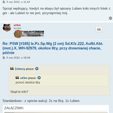
P
5 cze 2022, o 11:43
o
s
Sprzęt wędrujący, kiedyś na ebayu był opisany Lubien koło innych fotek z
t
gór - ale Lubień to nie jest, przynajmniej mój.
sil3nt
kpmbp
Re: PSW [#165] le.Pz.Sp.Wg (2 cm) Sd.Kfz.222, Aufkl.Abt.
(mot.).X, WH-92979, okolice Iłży, przy drewnianej chacie,
późnie
P
5 cze 2022, o 18:06
o
s
t
Żeliwny
pisze:
sil3nt
pisze:
ponoć okolice Iłży
Skąd to info?
Standardowo - z opisów aukcji: 2x na Iłżę, 1x Lubien
ZAŁĄCZNIKI