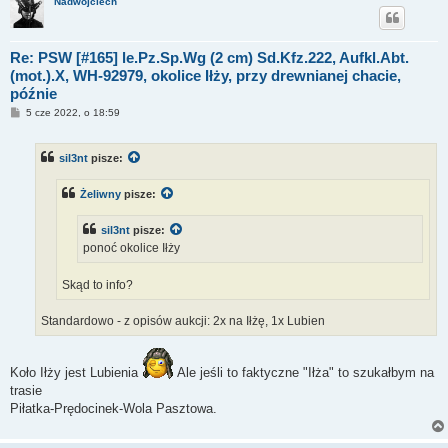
Nadwojciech
Re: PSW [#165] le.Pz.Sp.Wg (2 cm) Sd.Kfz.222, Aufkl.Abt.
(mot.).X, WH-92979, okolice Iłży, przy drewnianej chacie,
późnie
P
5 cze 2022, o 18:59
o
s
t
sil3nt
pisze:
Żeliwny
pisze:
sil3nt
pisze:
ponoć okolice Iłży
Skąd to info?
Standardowo - z opisów aukcji: 2x na Iłżę, 1x Lubien
Koło Iłży jest Lubienia
Ale jeśli to faktyczne "Iłża" to szukałbym na
trasie
Piłatka-Prędocinek-Wola Pasztowa.