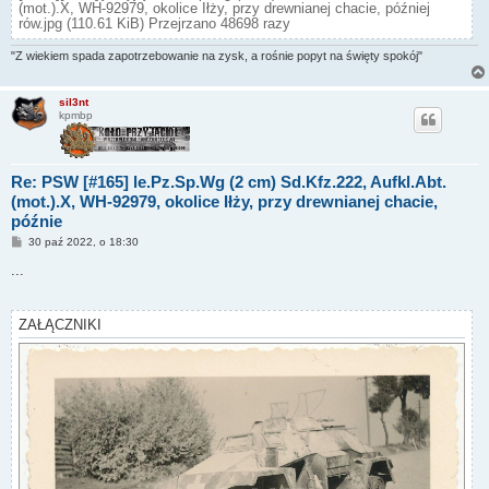
(mot.).X, WH-92979, okolice Iłży, przy drewnianej chacie, później
rów.jpg (110.61 KiB) Przejrzano 48698 razy
"Z wiekiem spada zapotrzebowanie na zysk, a rośnie popyt na święty spokój"
sil3nt
kpmbp
Re: PSW [#165] le.Pz.Sp.Wg (2 cm) Sd.Kfz.222, Aufkl.Abt.
(mot.).X, WH-92979, okolice Iłży, przy drewnianej chacie,
późnie
P
30 paź 2022, o 18:30
o
s
...
t
ZAŁĄCZNIKI