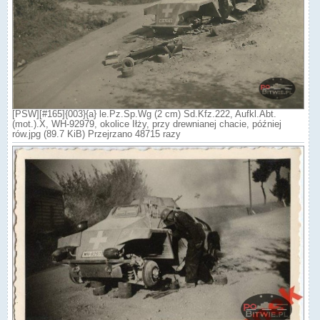
[PSW][#165]{003}{a} le.Pz.Sp.Wg (2 cm) Sd.Kfz.222, Aufkl.Abt.
(mot.).X, WH-92979, okolice Iłży, przy drewnianej chacie, później
rów.jpg (89.7 KiB) Przejrzano 48715 razy