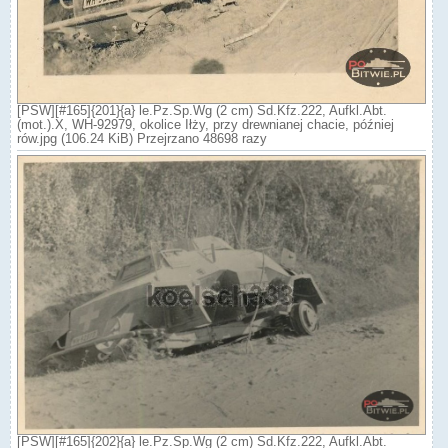
[PSW][#165]{201}{a} le.Pz.Sp.Wg (2 cm) Sd.Kfz.222, Aufkl.Abt.
(mot.).X, WH-92979, okolice Iłży, przy drewnianej chacie, później
rów.jpg (106.24 KiB) Przejrzano 48698 razy
[PSW][#165]{202}{a} le.Pz.Sp.Wg (2 cm) Sd.Kfz.222, Aufkl.Abt.