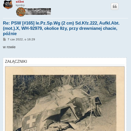
sil3nt
kpmbp
Re: PSW [#165] le.Pz.Sp.Wg (2 cm) Sd.Kfz.222, Aufkl.Abt.
(mot.).X, WH-92979, okolice Iłży, przy drewnianej chacie,
późnie
P
7 cze 2022, o 16:29
o
s
w rowie
t
ZAŁĄCZNIKI