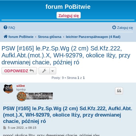
forum PoBitwie
Zaloguj się
FAQ
Zaloguj się
forum PoBitwie
Strona główna
leichter Panzerspähwagen (4 Rad)
PSW [#165] le.Pz.Sp.Wg (2 cm) Sd.Kfz.222,
Aufkl.Abt.(mot.).X, WH-92979, okolice Iłży, przy
drewnianej chacie, później ró
ODPOWIEDZ
Posty: 9 • Strona
1
z
1
sil3nt
kpmbp
PSW [#165] le.Pz.Sp.Wg (2 cm) Sd.Kfz.222, Aufkl.Abt.
(mot.).X, WH-92979, okolice Iłży, przy drewnianej
chacie, później ró
P
5 cze 2022, o 08:15
o
s
ponoć okolice Iłży, przy drewnianej chacie, później rów