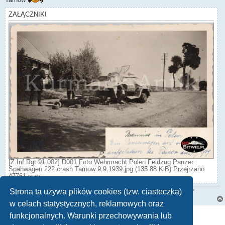
ZAŁĄCZNIKI
[Z.Inf.Rgt.91.002] D001 Foto Wehrmacht Polen Feldzug Panzer
Spähwagen 222 crash Tarnow 9.9.1939.jpg (135.88 KiB) Przejrzano
47761 razy
Strona ta używa plików cookies (tzw. ciasteczka)
"Z wiekiem spada zapotrzebowanie na zysk, a rośnie popyt na święty spokój"
w celach statystycznych, reklamowych oraz
ODPOWIEDZ
funkcjonalnych. Warunki przechowywania lub
Posty: 9 • Strona
1
z
1