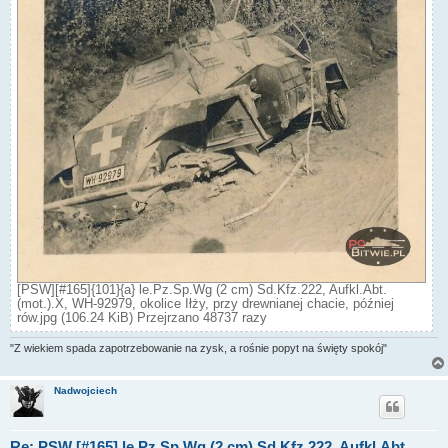
[PSW][#165]{101}{a} le.Pz.Sp.Wg (2 cm) Sd.Kfz.222, Aufkl.Abt.
(mot.).X, WH-92979, okolice Iłży, przy drewnianej chacie, później
rów.jpg (106.24 KiB) Przejrzano 48737 razy
"Z wiekiem spada zapotrzebowanie na zysk, a rośnie popyt na święty spokój"
Nadwojciech
Re: PSW [#165] le.Pz.Sp.Wg (2 cm) Sd.Kfz.222, Aufkl.Abt.