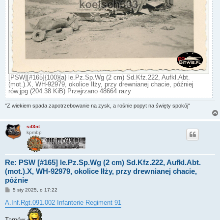
[PSW][#165]{100}{a} le.Pz.Sp.Wg (2 cm) Sd.Kfz.222, Aufkl.Abt.
(mot.).X, WH-92979, okolice Iłży, przy drewnianej chacie, później
rów.jpg (204.38 KiB) Przejrzano 48664 razy
"Z wiekiem spada zapotrzebowanie na zysk, a rośnie popyt na święty spokój"
sil3nt
kpmbp
Re: PSW [#165] le.Pz.Sp.Wg (2 cm) Sd.Kfz.222, Aufkl.Abt.
(mot.).X, WH-92979, okolice Iłży, przy drewnianej chacie,
późnie
P
5 sty 2025, o 17:22
o
s
A.Inf.Rgt.091.002 Infanterie Regiment 91
t
Tarnów