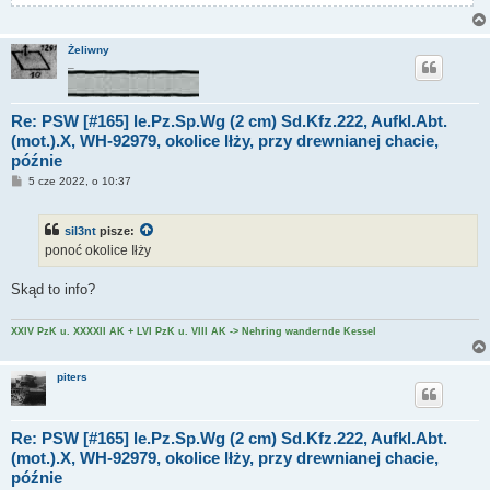
Żeliwny
_
Re: PSW [#165] le.Pz.Sp.Wg (2 cm) Sd.Kfz.222, Aufkl.Abt.
(mot.).X, WH-92979, okolice Iłży, przy drewnianej chacie,
późnie
P
5 cze 2022, o 10:37
o
s
t
sil3nt
pisze:
ponoć okolice Iłży
Skąd to info?
XXIV PzK u. XXXXII AK + LVI PzK u. VIII AK -> Nehring wandernde Kessel
piters
Re: PSW [#165] le.Pz.Sp.Wg (2 cm) Sd.Kfz.222, Aufkl.Abt.
(mot.).X, WH-92979, okolice Iłży, przy drewnianej chacie,
późnie