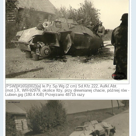
[PSW][#165]{002}{a} le.Pz.Sp.Wg (2 cm) Sd.Kfz.222, Aufkl.Abt.
(mot.).X, WH-92979, okolice Iłży, przy drewnianej chacie, później rów -
Lubien.jpg (180.4 KiB) Przejrzano 48715 razy