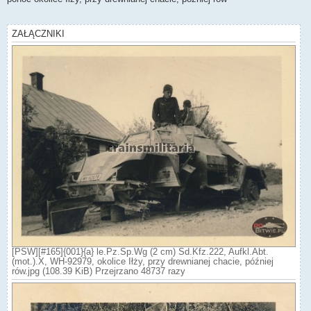
t
ZAŁĄCZNIKI
[PSW][#165]{001}{a} le.Pz.Sp.Wg (2 cm) Sd.Kfz.222, Aufkl.Abt.
(mot.).X, WH-92979, okolice Iłży, przy drewnianej chacie, później
rów.jpg (108.39 KiB) Przejrzano 48737 razy