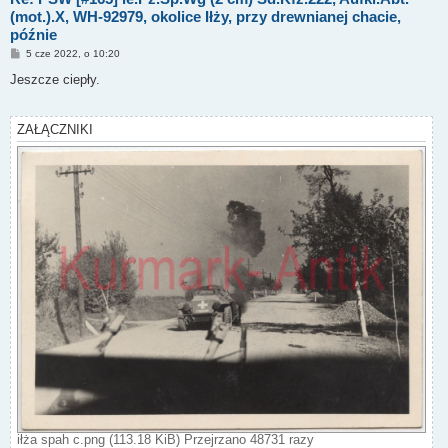
(mot.).X, WH-92979, okolice Iłży, przy drewnianej chacie,
późnie
P
5 cze 2022, o 10:20
o
s
Jeszcze ciepły.
t
ZAŁĄCZNIKI
iłża spah c.png (113.18 KiB) Przejrzano 48731 razy