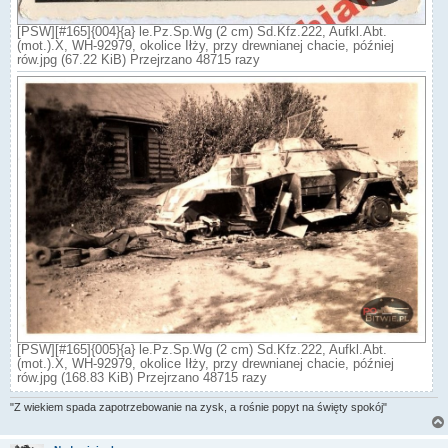
[PSW][#165]{004}{a} le.Pz.Sp.Wg (2 cm) Sd.Kfz.222, Aufkl.Abt.
(mot.).X, WH-92979, okolice Iłży, przy drewnianej chacie, później
rów.jpg (67.22 KiB) Przejrzano 48715 razy
[PSW][#165]{005}{a} le.Pz.Sp.Wg (2 cm) Sd.Kfz.222, Aufkl.Abt.
(mot.).X, WH-92979, okolice Iłży, przy drewnianej chacie, później
rów.jpg (168.83 KiB) Przejrzano 48715 razy
"Z wiekiem spada zapotrzebowanie na zysk, a rośnie popyt na święty spokój"