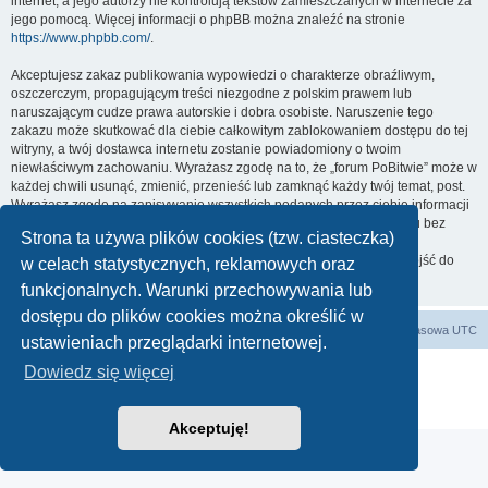
internet, a jego autorzy nie kontrolują tekstów zamieszczanych w internecie za
jego pomocą. Więcej informacji o phpBB można znaleźć na stronie
https://www.phpbb.com/
.
Akceptujesz zakaz publikowania wypowiedzi o charakterze obraźliwym,
oszczerczym, propagującym treści niezgodne z polskim prawem lub
naruszającym cudze prawa autorskie i dobra osobiste. Naruszenie tego
zakazu może skutkować dla ciebie całkowitym zablokowaniem dostępu do tej
witryny, a twój dostawca internetu zostanie powiadomiony o twoim
niewłaściwym zachowaniu. Wyrażasz zgodę na to, że „forum PoBitwie” może w
każdej chwili usunąć, zmienić, przenieść lub zamknąć każdy twój temat, post.
Wyrażasz zgodę na zapisywanie wszystkich podanych przez ciebie informacji
w naszej bazie danych. Informacje te nie będą przekazywane nikomu bez
Strona ta używa plików cookies (tzw. ciasteczka)
twojej zgody, ale ani „forum PoBitwie”, ani phpBB nie ponosi
odpowiedzialności za włamania do witryny, podczas których może dojść do
w celach statystycznych, reklamowych oraz
kradzieży danych.
funkcjonalnych. Warunki przechowywania lub
dostępu do plików cookies można określić w
forum PoBitwie
Strona główna
Strefa czasowa
UTC
ustawieniach przeglądarki internetowej.
Technologię dostarcza
phpBB
® Forum Software © phpBB Limited
Dowiedz się więcej
Polski pakiet językowy dostarcza
phpBB.pl
Zasady ochrony danych osobowych
|
Regulamin
Akceptuję!