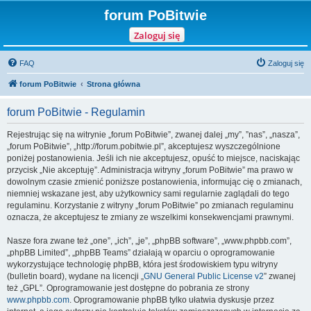
forum PoBitwie
Zaloguj się
FAQ
Zaloguj się
forum PoBitwie
Strona główna
forum PoBitwie - Regulamin
Rejestrując się na witrynie „forum PoBitwie”, zwanej dalej „my”, ”nas”, „nasza”,
„forum PoBitwie”, „http://forum.pobitwie.pl”, akceptujesz wyszczególnione
poniżej postanowienia. Jeśli ich nie akceptujesz, opuść to miejsce, naciskając
przycisk „Nie akceptuję”. Administracja witryny „forum PoBitwie” ma prawo w
dowolnym czasie zmienić poniższe postanowienia, informując cię o zmianach,
niemniej wskazane jest, aby użytkownicy sami regularnie zaglądali do tego
regulaminu. Korzystanie z witryny „forum PoBitwie” po zmianach regulaminu
oznacza, że akceptujesz te zmiany ze wszelkimi konsekwencjami prawnymi.
Nasze fora zwane też „one”, „ich”, „je”, „phpBB software”, „www.phpbb.com”,
„phpBB Limited”, „phpBB Teams” działają w oparciu o oprogramowanie
wykorzystujące technologię phpBB, która jest środowiskiem typu witryny
(bulletin board), wydane na licencji „
GNU General Public License v2
” zwanej
też „GPL”. Oprogramowanie jest dostępne do pobrania ze strony
www.phpbb.com
. Oprogramowanie phpBB tylko ułatwia dyskusje przez