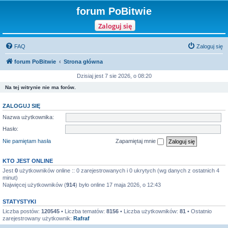
forum PoBitwie
Zaloguj się
FAQ
Zaloguj się
forum PoBitwie
Strona główna
Dzisiaj jest 7 sie 2026, o 08:20
Na tej witrynie nie ma forów.
ZALOGUJ SIĘ
Nazwa użytkownika:
Hasło:
Nie pamiętam hasła
Zapamiętaj mnie
KTO JEST ONLINE
Jest
0
użytkowników online :: 0 zarejestrowanych i 0 ukrytych (wg danych z ostatnich 4
minut)
Najwięcej użytkowników (
914
) było online 17 maja 2026, o 12:43
STATYSTYKI
Liczba postów:
120545
• Liczba tematów:
8156
• Liczba użytkowników:
81
• Ostatnio
zarejestrowany użytkownik:
Rafraf